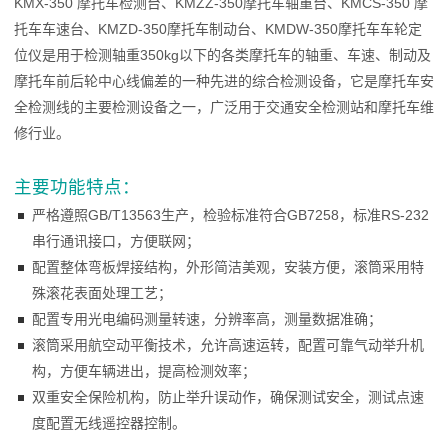
KMX-350 摩托车检测台、KMZZ-350摩托车轴重台、KMCS-350 摩
托车车速台、KMZD-350摩托车制动台、KMDW-350摩托车车轮定
位仪是用于检测轴重350kg以下的各类摩托车的轴重、车速、制动及
摩托车前后轮中心线偏差的一种先进的综合检测设备，它是摩托车安
全检测线的主要检测设备之一，广泛用于交通安全检测站和摩托车维
修行业。
主要功能特点：
严格遵照GB/T13563生产，检验标准符合GB7258，标准RS-232
串行通讯接口，方便联网；
配置整体弯板焊接结构，外形简洁美观，安装方便，滚筒采用特
殊滚花表面处理工艺；
配置专用光电编码测量转速，分辨率高，测量数据准确；
滚筒采用航空动平衡技术，允许高速运转，配置可靠气动举升机
构，方便车辆进出，提高检测效率；
双重安全保险机构，防止举升误动作，确保测试安全，测试点速
度配置无线遥控器控制。